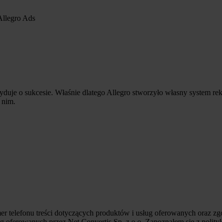
Allegro Ads
cyduje o sukcesie. Właśnie dlatego Allegro stworzyło własny system 
 nim.
 telefonu treści dotyczących produktów i usług oferowanych oraz zg
g oferowanych przez Net Convertis Sp. z o.o. Zapoznałem się z polity