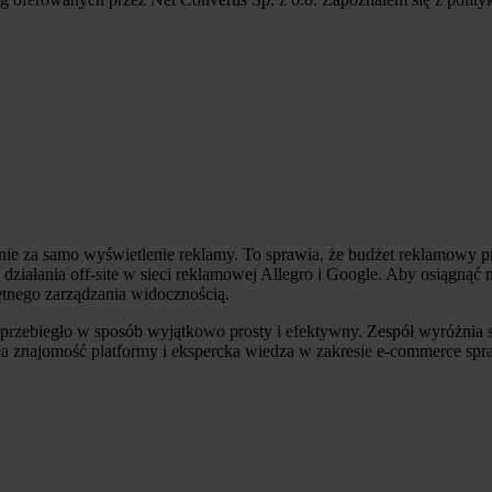
a, nie za samo wyświetlenie reklamy. To sprawia, że budżet reklamow
działania off-site w sieci reklamowej Allegro i Google. Aby osiągnąć 
ętnego zarządzania widocznością.
ro przebiegło w sposób wyjątkowo prosty i efektywny. Zespół wyróżn
ła znajomość platformy i ekspercka wiedza w zakresie e-commerce spraw