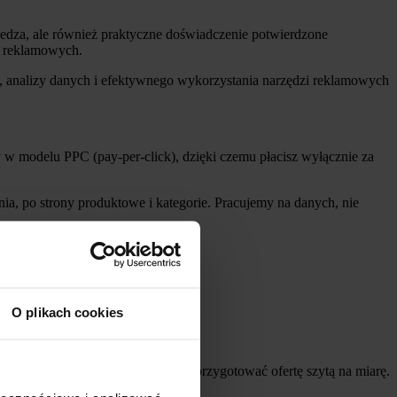
edza, ale również praktyczne doświadczenie potwierdzone
ań reklamowych.
, analizy danych i efektywnego wykorzystania narzędzi reklamowych
w modelu PPC (pay-per-click), dzięki czemu płacisz wyłącznie za
a, po strony produktowe i kategorie. Pracujemy na danych, nie
je Allegro w Twoim przypadku.
O plikach cookies
ę, konkurencję i sezonowość, by przygotować ofertę szytą na miarę.