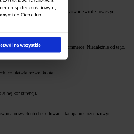
ołecznościowe i analizować
artnerom społecznościowym,
drażamy optymalizacje, by maksymalizować zwrot z inwestycji.
anymi od Ciebie lub
ezwól na wszystkie
największej polskiej platformie e-commerce. Niezależnie od tego,
wnie poszukują Twojej oferty.
ch, co ułatwia rozwój konta.
silnej konkurencji.
towania nowych ofert i skalowania kampanii sprzedażowych.