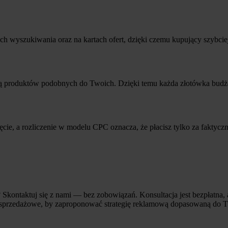
yszukiwania oraz na kartach ofert, dzięki czemu kupujący szybciej j
 produktów podobnych do Twoich. Dzięki temu każda złotówka budżetu 
cie, a rozliczenie w modelu CPC oznacza, że płacisz tylko za faktycz
 Skontaktuj się z nami — bez zobowiązań. Konsultacja jest bezpłatna
e sprzedażowe, by zaproponować strategię reklamową dopasowaną do T