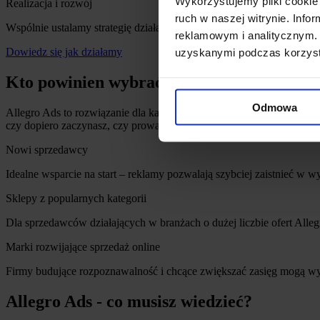
Wykorzystujemy pliki cookie 
Realizacja i rozwój
ruch w naszej witrynie. Inf
Wspólnie ustalamy strategię działań – od pierwszych kampanii po d
reklamowym i analitycznym. 
Dowiedz się jak działamy
uzyskanymi podczas korzysta
Kto powinien wybrać Allegro Ads?
Odmowa
Allegro Ads to rozwiązanie dla każdego sprzedawcy, który chce zwię
czy dopiero zaczynasz, czy prowadzisz duży, rozwinięty biznes – r
Nowi sprzedawcy
Idealne wsparcie na start – reklamy pozwalają szybciej zaistnieć w 
Sklepy z popularnych kategorii
Dla sprzedawców działających w branżach o dużej liczbie ofert Alle
Marki rozwijające sprzedaż online
Firmy budujące rozpoznawalność i chcące zwiększać zasięg mogą wy
Allegro Ads - co musisz wiedzieć?