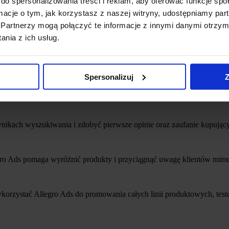
do spersonalizowania treści i reklam, aby oferować funkcje sp
ormacje o tym, jak korzystasz z naszej witryny, udostępniamy p
ługofalowe cele. Regularnie analizujemy wyniki, omawiamy efekty i w
Partnerzy mogą połączyć te informacje z innymi danymi otrzym
nia z ich usług.
Spersonalizuj
Z
kszyć widoczność swoich produktów i szybciej generować sprzedaż na 
eklamy pomagają dotrzeć do właściwych klientów w momencie, gdy akty
wynikach wyszukiwania i zdobyć pierwsze opinie oraz zaufanie kupujący
gro Ads pomaga wyróżnić produkty i przyciągnąć uwagę klientów mimo 
korzystać Allegro Ads do promowania całych linii produktowych, tes