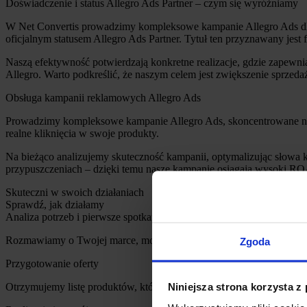
Doświadczenie i status Allegro Ads Partner – czym się wyróżniamy
W Net Convertis prowadzimy kompleksowe kampanie Allegro Ads dla 
oficjalnym statusem Allegro Ads Partner. Tytuł ten przyznawany jest
Naszą efektywność potwierdzają konkretne realizacje, gdzie zapew
Allegro. Warto podkreślić, że naszym celem jest zwiększenie sprzedaży,
Obsługa kampanii reklamowych Allegro Ads
Prowadzimy kompleksowe kampanie Allegro Ads, skoncentrowane na z
realne kliknięcia w swoje produkty.
Na bieżąco analizujemy skuteczność kampanii, optymalizując słowa k
przypuszczeniach – dzięki temu nasze kampanie osiągają wysoki RO
Skuteczni w swoich działaniach
Sprawdź, jak działamy
Analiza potrzeb i pierwsze spotkanie
Rozmawiamy o Twojej marce, modelu sprzedaży i celach e-commerce.
Zgoda
Przygotowanie oferty
Niniejsza strona korzysta z
Otrzymujemy listę produktów, które chcesz promować. Sprawdzamy ic