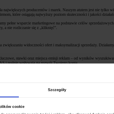
największych producentów i marek. Naszym atutem jest nie tylko wi
 firmom, które osiągają najwyższy poziom skuteczności i jakości dział
niamy pełne wsparcie marketingowe na podstawie celów sprzedażowych
 a nie rozliczanie się z „kliknięć”.
większaniu widoczności ofert i maksymalizacji sprzedaży. Działamy 
luczowe, stawki oraz miejsca emisji reklam – od wyników wyszukiwani
AS i realnie wpływają na rozwój Twojego konta.
 Chcemy dobrze zrozumieć, na czym Ci zależy i jakie możliwości da
Szczegóły
 plików cookie
h potencjał w kontekście Allegro Ads — bierzemy pod uwagę kategori