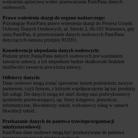
wniesienia sprzeciwu wobec przetwarzania Pani/Pana danych
osobowych.
Prawo wniesienia skargi do organu nadzorczego:
Przysługuje Pani/Panu prawo wniesienia skargi do Prezesa Urzędu
Ochrony Danych Osobowych, ul. Stawki 2, 00-193 Warszawa, gdy
uzna Pani/Pan, iż przetwarzanie danych osobowych Pani/Pana
dotyczących narusza przepisy RODO.
Konsekwencje niepodania danych osobowych:
Podanie przez Panią/Pana danych osobowych jest warunkiem
zawarcia umowy, a ich niepodanie będzie skutkowało brakiem
możliwości zawarcia powyższej umowy.
Odbiorcy danych:
Dane osobowe mogą zostać ujawnione innym podmiotom; naszym
partnerom, czyli firmom, z którymi współpracujemy łącząc produkty
lub usługi. Do danych mogą też mieć dostęp nasi podwykonawcy
(podmioty przetwarzające), np. firmy księgowe, prawnicze,
informatyczne, likwidatorzy szkód, wykonawcy usług w ramach
likwidacji szkód.
Przekazanie danych do państwa trzeciego/organizacji
międzynarodowej:
Pani/Pana dane osobowe mogą być przekazywane do państwa
trzeciego/organizacji międzynarodowej.