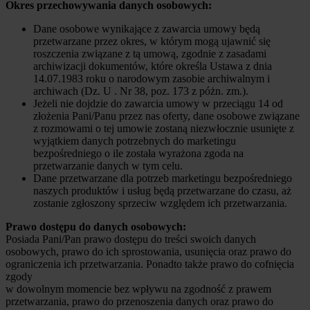
Okres przechowywania danych osobowych:
Dane osobowe wynikające z zawarcia umowy będą
przetwarzane przez okres, w którym mogą ujawnić się
roszczenia związane z tą umową, zgodnie z zasadami
archiwizacji dokumentów, które określa Ustawa z dnia
14.07.1983 roku o narodowym zasobie archiwalnym i
archiwach (Dz. U . Nr 38, poz. 173 z póżn. zm.).
Jeżeli nie dojdzie do zawarcia umowy w przeciągu 14 od
złożenia Pani/Panu przez nas oferty, dane osobowe związane
z rozmowami o tej umowie zostaną niezwłocznie usunięte z
wyjątkiem danych potrzebnych do marketingu
bezpośredniego o ile została wyrażona zgoda na
przetwarzanie danych w tym celu.
Dane przetwarzane dla potrzeb marketingu bezpośredniego
naszych produktów i usług będą przetwarzane do czasu, aż
zostanie zgłoszony sprzeciw względem ich przetwarzania.
Prawo dostępu do danych osobowych:
Posiada Pani/Pan prawo dostępu do treści swoich danych
osobowych, prawo do ich sprostowania, usunięcia oraz prawo do
ograniczenia ich przetwarzania. Ponadto także prawo do cofnięcia
zgody
w dowolnym momencie bez wpływu na zgodność z prawem
przetwarzania, prawo do przenoszenia danych oraz prawo do