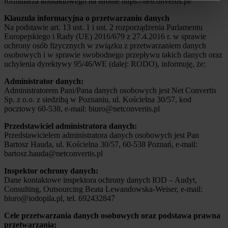
formularza kontaktowego na stronie https://netconvertis.pl/
Klauzula informacyjna o przetwarzaniu danych
Na podstawie art. 13 ust. 1 i ust. 2 rozporządzenia Parlamentu
Europejskiego i Rady (UE) 2016/679 z 27.4.2016 r. w sprawie
ochrony osób fizycznych w związku z przetwarzaniem danych
osobowych i w sprawie swobodnego przepływu takich danych oraz
uchylenia dyrektywy 95/46/WE (dalej: RODO), informuję, że:
Administrator danych:
Administratorem Pani/Pana danych osobowych jest Net Convertis
Sp. z o.o. z siedzibą w Poznaniu, ul. Kościelna 30/57, kod
pocztowy 60-538, e-mail: biuro@netconvertis.pl
Przedstawiciel administratora danych:
Przedstawicielem administratora danych osobowych jest Pan
Bartosz Hauda, ul. Kościelna 30/57, 60-538 Poznań, e-mail:
bartosz.hauda@netconvertis.pl
Inspektor ochrony danych:
Dane kontaktowe inspektora ochrony danych IOD – Audyt,
Consulting, Outsourcing Beata Lewandowska-Weiser, e-mail:
biuro@iodopila.pl, tel. 692432847
Cele przetwarzania danych osobowych oraz podstawa prawna
przetwarzania: