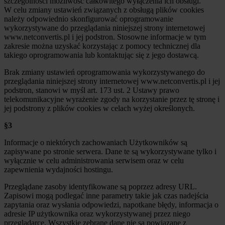
szczególności możliwość całkowitego wyłączenia ich obsługi.
W celu zmiany ustawień związanych z obsługą plików cookies
należy odpowiednio skonfigurować oprogramowanie
wykorzystywane do przeglądania niniejszej strony internetowej
www.netconvertis.pl i jej podstron. Stosowne informacje w tym
zakresie można uzyskać korzystając z pomocy technicznej dla
takiego oprogramowania lub kontaktując się z jego dostawcą.
Brak zmiany ustawień oprogramowania wykorzystywanego do
przeglądania niniejszej strony internetowej www.netconvertis.pl i jej
podstron, stanowi w myśl art. 173 ust. 2 Ustawy prawo
telekomunikacyjne wyrażenie zgody na korzystanie przez tę stronę i
jej podstrony z plików cookies w celach wyżej określonych.
§3
Informacje o niektórych zachowaniach Użytkowników są
zapisywane po stronie serwera. Dane te są wykorzystywane tylko i
wyłącznie w celu administrowania serwisem oraz w celu
zapewnienia wydajności hostingu.
Przeglądane zasoby identyfikowane są poprzez adresy URL.
Zapisowi mogą podlegać inne parametry takie jak czas nadejścia
zapytania oraz wysłania odpowiedzi, napotkane błędy, informacja o
adresie IP użytkownika oraz wykorzystywanej przez niego
przeglądarce. Wszystkie zebrane dane nie są powiązane z