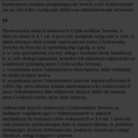
konkretnymi osobami przeglądającymi Serwis, a ich wykorzystanie
ma na celu tylko i wyłącznie efektywne administrowanie serwerem.
§4
Przetwarzanie danych osobowych Użytkowników Serwisu, o
których mowa w § 1 ust. 4 powyżej, następuje wyłącznie w celu, w
jakim niniejsze dane zostały wprowadzone przez Użytkownika
Serwisu do Serwisu za uprzednią jego zgodą, w tym:
a. w celu sporządzenia wyceny usługi i wysłania oferty handlowej,
b. w celu obsługi zgłoszenia, kontaktu lub udzielenia odpowiedzi na
wiadomość przesłaną przez Użytkownika Serwisu;
c. wypełniania przez Administratora obowiązków, które nakładają
na niego przepisy prawa,
d. wypełniania przez Administratora prawnie usprawiedliwionych
celów (np. prowadzenia działań marketingowych), realizowanych
przez Administratora albo odbiorców danych, które nie narusza
praw i wolności osoby, które dane dotyczą.
Odbiorcami danych osobowych Użytkowników Serwisu są
podmioty współpracujące z Administratorem w zakresie
niezbędnym do realizacji celów wskazanych w § 4 ust. 1 powyżej
oraz podmioty przetwarzające dane w naszym imieniu, tj. podmioty
obsługujące systemy informatyczne, podmioty świadczące usługi
doradcze, usługi księgowe i prawne.