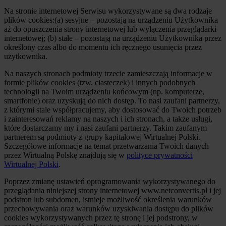
Na stronie internetowej Serwisu wykorzystywane są dwa rodzaje
plików cookies:(a) sesyjne – pozostają na urządzeniu Użytkownika
aż do opuszczenia strony internetowej lub wyłączenia przeglądarki
internetowej; (b) stałe – pozostają na urządzeniu Użytkownika przez
określony czas albo do momentu ich ręcznego usunięcia przez
użytkownika.
Na naszych stronach podmioty trzecie zamieszczają informacje w
formie plików cookies (tzw. ciasteczek) i innych podobnych
technologii na Twoim urządzeniu końcowym (np. komputerze,
smartfonie) oraz uzyskują do nich dostęp. To nasi zaufani partnerzy,
z którymi stale współpracujemy, aby dostosować do Twoich potrzeb
i zainteresowań reklamy na naszych i ich stronach, a także usługi,
które dostarczamy my i nasi zaufani partnerzy. Takim zaufanym
partnerem są podmioty z grupy kapitałowej Wirtualnej Polski.
Szczegółowe informacje na temat przetwarzania Twoich danych
przez Wirtualną Polskę znajdują się w
polityce prywatności
Wirtualnej Polski
.
Poprzez zmianę ustawień oprogramowania wykorzystywanego do
przeglądania niniejszej strony internetowej www.netconvertis.pl i jej
podstron lub subdomen, istnieje możliwość określenia warunków
przechowywania oraz warunków uzyskiwania dostępu do plików
cookies wykorzystywanych przez tę stronę i jej podstrony, w