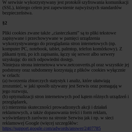
W serwisie wykorzystywany jest protokół szyfrowania komunikacji
(SSL), którego celem jest zapewnienie najwyższych standardów
bezpieczeństwa.
§2
Pliki cookies zwane także „ciasteczkami” są to pliki tekstowe
zapisywane i przechowywane w pamięci urządzenia
wykorzystywanego do przeglądania stron internetowych (np.
komputer PC, notebook, tablet, palmtop, telefon komórkowy). Z
plikami tymi, po ich zapisaniu, łączy się serwer albo serwery
uzyskując do nich odpowiedni dostęp.
Niniejsza strona internetowa www.netconvertis.pl oraz wszystkie jej
podstrony oraz subdomeny korzystają z plików cookies wyłącznie
w celach:
(a) tworzenia zbiorczych statystyk i analiz, które ułatwiają
zrozumieć, w jaki sposób używany jest Serwis oraz pomagają w
jego rozwoju,
(b) optymalizacji stron internetowych pod kątem różnych urządzeń i
przeglądarek,
(c) mierzenia skuteczności prowadzonych akcji i działań
reklamowych, a także dopasowania treści i form reklam,
wyświetlanych zarówno na stronie Serwisu jak i np. w sieci
reklamowej Google (więcej szczegółów:
https://support.google.com/adwords/answer/2407785