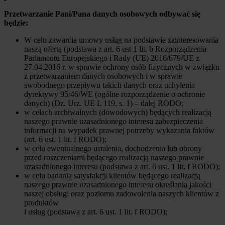
Przetwarzanie Pani/Pana danych osobowych odbywać się
będzie:
W celu zawarcia umowy usług na podstawie zainteresowania
naszą ofertą (podstawa z art. 6 ust 1 lit. b Rozporządzenia
Parlamentu Europejskiego i Rady (UE) 2016/679/UE z
27.04.2016 r. w sprawie ochrony osób fizycznych w związku
z przetwarzaniem danych osobowych i w sprawie
swobodnego przepływu takich danych oraz uchylenia
dyrektywy 95/46/WE (ogólne rozporządzenie o ochronie
danych) (Dz. Urz. UE L 119, s. 1) – dalej RODO;
w celach archiwalnych (dowodowych) będących realizacją
naszego prawnie uzasadnionego interesu zabezpieczenia
informacji na wypadek prawnej potrzeby wykazania faktów
(art. 6 ust. 1 lit. f RODO);
w celu ewentualnego ustalenia, dochodzenia lub obrony
przed roszczeniami będącego realizacją naszego prawnie
uzasadnionego interesu (podstawa z art. 6 ust. 1 lit. f RODO);
w celu badania satysfakcji klientów będącego realizacją
naszego prawnie uzasadnionego interesu określania jakości
naszej obsługi oraz poziomu zadowolenia naszych klientów z
produktów
i usług (podstawa z art. 6 ust. 1 lit. f RODO);