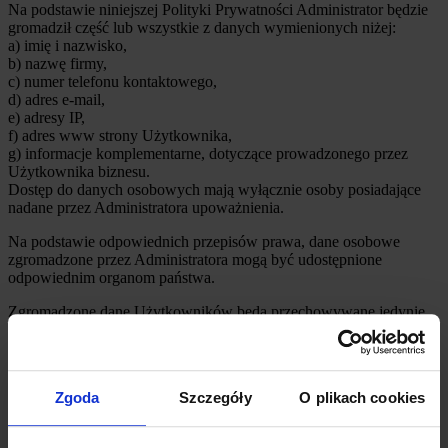
Na podstawie niniejszej Polityki Prywatności Administrator będzie
gromadził część lub wszystkie z danych wymienionych niżej:
a) imię i nazwisko,
b) nazwę firmy,
c) numer telefonu kontaktowego,
d) adres e-mail,
e) adresy IP,
f) adres www strony Użytkownika,
g) informacje komplementarne, dotyczące prowadzonego przez
Użytkownika biznesu.
Dostęp do danych osobowych mają wyłącznie osoby posiadające
nadane przez Administratora upoważnienia.
Na podstawie odpowiednich przepisów prawa, dane osobowe
zgromadzone przez Administratora mogą być udostępnione
odpowiednim organom państwa.
Zgromadzone dane Użytkowników będą przechowywane jedynie
tak długo, jak jest to dozwolone ze względów prawnych i
regulacyjnych (w tym np. księgowo-rachunkowych) oraz niezbędne
ze względu na usprawiedliwioną realizację celów wskazanych § 4
ust. 1.
Zgoda
Szczegóły
O plikach cookies
Administrator kontaktować się będzie z Użytkownikiem za
pośrednictwem poczty elektronicznej, telefonu, lub poprzez