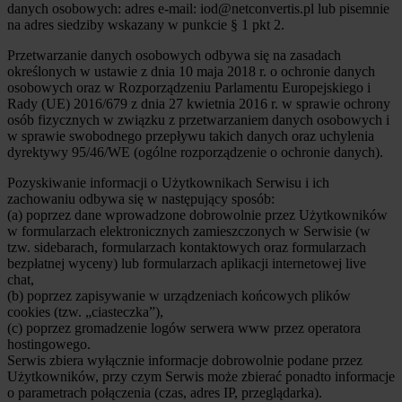
danych osobowych: adres e-mail: iod@netconvertis.pl lub pisemnie
na adres siedziby wskazany w punkcie § 1 pkt 2.
Przetwarzanie danych osobowych odbywa się na zasadach
określonych w ustawie z dnia 10 maja 2018 r. o ochronie danych
osobowych oraz w Rozporządzeniu Parlamentu Europejskiego i
Rady (UE) 2016/679 z dnia 27 kwietnia 2016 r. w sprawie ochrony
osób fizycznych w związku z przetwarzaniem danych osobowych i
w sprawie swobodnego przepływu takich danych oraz uchylenia
dyrektywy 95/46/WE (ogólne rozporządzenie o ochronie danych).
Pozyskiwanie informacji o Użytkownikach Serwisu i ich
zachowaniu odbywa się w następujący sposób:
(a) poprzez dane wprowadzone dobrowolnie przez Użytkowników
w formularzach elektronicznych zamieszczonych w Serwisie (w
tzw. sidebarach, formularzach kontaktowych oraz formularzach
bezpłatnej wyceny) lub formularzach aplikacji internetowej live
chat,
(b) poprzez zapisywanie w urządzeniach końcowych plików
cookies (tzw. „ciasteczka”),
(c) poprzez gromadzenie logów serwera www przez operatora
hostingowego.
Serwis zbiera wyłącznie informacje dobrowolnie podane przez
Użytkowników, przy czym Serwis może zbierać ponadto informacje
o parametrach połączenia (czas, adres IP, przeglądarka).