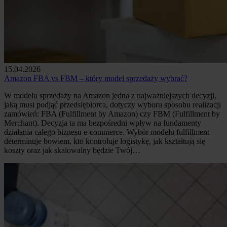
15.04.2026
Amazon FBA vs FBM – który model sprzedaży wybrać?
W modelu sprzedaży na Amazon jedna z najważniejszych decyzji,
jaką musi podjąć przedsiębiorca, dotyczy wyboru sposobu realizacji
zamówień: FBA (Fulfillment by Amazon) czy FBM (Fulfillment by
Merchant). Decyzja ta ma bezpośredni wpływ na fundamenty
działania całego biznesu e-commerce. Wybór modelu fulfillment
determinuje bowiem, kto kontroluje logistykę, jak kształtują się
koszty oraz jak skalowalny będzie Twój…