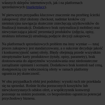
własnych sklepów internetowych, jak i na platformach
sprzedażowych (
marketplace
).
W pierwszym przypadku kluczowe znaczenie ma przebieg ścieżki
zakupowej: zbyt złożony checkout, nadmiar kroków czy
nieintuicyjna nawigacja skutecznie zniechęcają użytkowników do
finalizacji transakcji. Dodatkowo brak optymalizacji mobilnej oraz
niewystarczająca jakość prezentacji produktów (zdjęcia, opisy,
struktura informacji) utrudniają podjęcie decyzji zakupowej.
Na platformach sprzedażowych problem ma inny wymiar — tutaj
proces zakupowy jest standaryzowany, a o sukcesie decyduje jakość
i konkurencyjność samej oferty. Błędy obejmują przede wszystkim
nieoptymalne karty produktowe (tytuły, opisy, parametry), brak
dostosowania do algorytmów wyszukiwania oraz niedostateczne
zarządzanie opiniami i ocenami. Dodatkowo brak kontroli nad ceną,
dostępnością czy widocznością oferty w ramach platformy
ogranicza jej skuteczność.
W obu przypadkach efekt jest podobny: wysoki ruch nie przekłada
się na sprzedaż. Rośnie liczba porzuconych koszyków lub
niewykorzystanych odsłon ofert, a współczynnik konwersji
pozostaje na niskim poziomie, co bezpośrednio ogranicza potencjał
przychodowy biznesu.