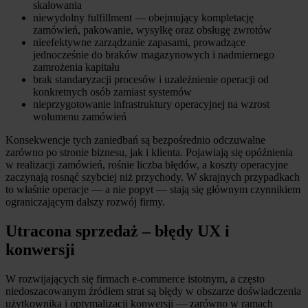
skalowania
niewydolny fulfillment — obejmujący kompletację
zamówień, pakowanie, wysyłkę oraz obsługę zwrotów
nieefektywne zarządzanie zapasami, prowadzące
jednocześnie do braków magazynowych i nadmiernego
zamrożenia kapitału
brak standaryzacji procesów i uzależnienie operacji od
konkretnych osób zamiast systemów
nieprzygotowanie infrastruktury operacyjnej na wzrost
wolumenu zamówień
Konsekwencje tych zaniedbań są bezpośrednio odczuwalne
zarówno po stronie biznesu, jak i klienta. Pojawiają się opóźnienia
w realizacji zamówień, rośnie liczba błędów, a koszty operacyjne
zaczynają rosnąć szybciej niż przychody. W skrajnych przypadkach
to właśnie operacje — a nie popyt — stają się głównym czynnikiem
ograniczającym dalszy rozwój firmy.
Utracona sprzedaż – błędy UX i
konwersji
W rozwijających się firmach e-commerce istotnym, a często
niedoszacowanym źródłem strat są błędy w obszarze doświadczenia
użytkownika i optymalizacji konwersji — zarówno w ramach