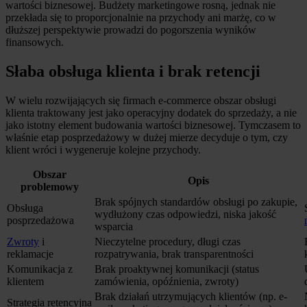
wartości biznesowej. Budżety marketingowe rosną, jednak nie
przekłada się to proporcjonalnie na przychody ani marżę, co w
dłuższej perspektywie prowadzi do pogorszenia wyników
finansowych.
Słaba obsługa klienta i brak retencji
W wielu rozwijających się firmach e-commerce obszar obsługi
klienta traktowany jest jako operacyjny dodatek do sprzedaży, a nie
jako istotny element budowania wartości biznesowej. Tymczasem to
właśnie etap posprzedażowy w dużej mierze decyduje o tym, czy
klient wróci i wygeneruje kolejne przychody.
Obszar
Opis
problemowy
Brak spójnych standardów obsługi po zakupie,
Obsługa
wydłużony czas odpowiedzi, niska jakość
posprzedażowa
wsparcia
Zwroty
i
Nieczytelne procedury, długi czas
reklamacje
rozpatrywania, brak transparentności
Komunikacja z
Brak proaktywnej komunikacji (status
klientem
zamówienia, opóźnienia, zwroty)
Brak działań utrzymujących klientów (np. e-
Strategia retencyjna