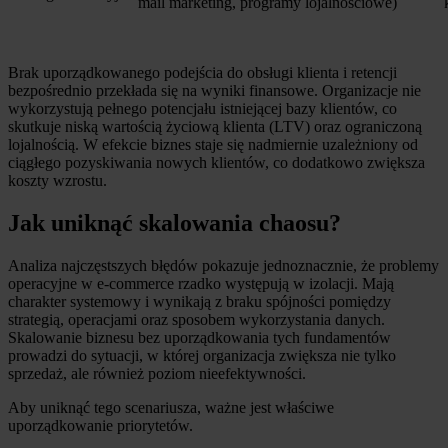
mail marketing, programy lojalnościowe)
Brak uporządkowanego podejścia do obsługi klienta i retencji
bezpośrednio przekłada się na wyniki finansowe. Organizacje nie
wykorzystują pełnego potencjału istniejącej bazy klientów, co
skutkuje niską wartością życiową klienta (LTV) oraz ograniczoną
lojalnością. W efekcie biznes staje się nadmiernie uzależniony od
ciągłego pozyskiwania nowych klientów, co dodatkowo zwiększa
koszty wzrostu.
Jak uniknąć skalowania chaosu?
Analiza najczęstszych błędów pokazuje jednoznacznie, że problemy
operacyjne w e-commerce rzadko występują w izolacji. Mają
charakter systemowy i wynikają z braku spójności pomiędzy
strategią, operacjami oraz sposobem wykorzystania danych.
Skalowanie biznesu bez uporządkowania tych fundamentów
prowadzi do sytuacji, w której organizacja zwiększa nie tylko
sprzedaż, ale również poziom nieefektywności.
Aby uniknąć tego scenariusza, ważne jest właściwe
uporządkowanie priorytetów.