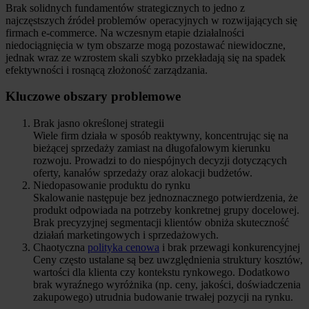
Brak solidnych fundamentów strategicznych to jedno z
najczęstszych źródeł problemów operacyjnych w rozwijających się
firmach e-commerce. Na wczesnym etapie działalności
niedociągnięcia w tym obszarze mogą pozostawać niewidoczne,
jednak wraz ze wzrostem skali szybko przekładają się na spadek
efektywności i rosnącą złożoność zarządzania.
Kluczowe obszary problemowe
Brak jasno określonej strategii
Wiele firm działa w sposób reaktywny, koncentrując się na
bieżącej sprzedaży zamiast na długofalowym kierunku
rozwoju. Prowadzi to do niespójnych decyzji dotyczących
oferty, kanałów sprzedaży oraz alokacji budżetów.
Niedopasowanie produktu do rynku
Skalowanie następuje bez jednoznacznego potwierdzenia, że
produkt odpowiada na potrzeby konkretnej grupy docelowej.
Brak precyzyjnej segmentacji klientów obniża skuteczność
działań marketingowych i sprzedażowych.
Chaotyczna
polityka cenowa
i brak przewagi konkurencyjnej
Ceny często ustalane są bez uwzględnienia struktury kosztów,
wartości dla klienta czy kontekstu rynkowego. Dodatkowo
brak wyraźnego wyróżnika (np. ceny, jakości, doświadczenia
zakupowego) utrudnia budowanie trwałej pozycji na rynku.