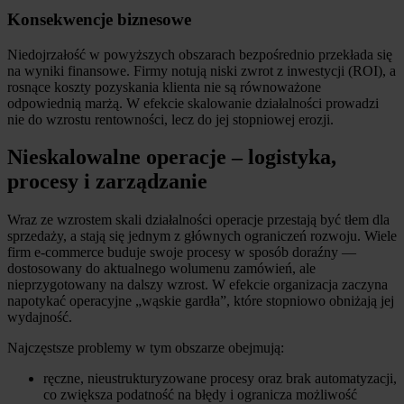
Konsekwencje biznesowe
Niedojrzałość w powyższych obszarach bezpośrednio przekłada się
na wyniki finansowe. Firmy notują niski zwrot z inwestycji (ROI), a
rosnące koszty pozyskania klienta nie są równoważone
odpowiednią marżą. W efekcie skalowanie działalności prowadzi
nie do wzrostu rentowności, lecz do jej stopniowej erozji.
Nieskalowalne operacje – logistyka,
procesy i zarządzanie
Wraz ze wzrostem skali działalności operacje przestają być tłem dla
sprzedaży, a stają się jednym z głównych ograniczeń rozwoju. Wiele
firm e-commerce buduje swoje procesy w sposób doraźny —
dostosowany do aktualnego wolumenu zamówień, ale
nieprzygotowany na dalszy wzrost. W efekcie organizacja zaczyna
napotykać operacyjne „wąskie gardła”, które stopniowo obniżają jej
wydajność.
Najczęstsze problemy w tym obszarze obejmują:
ręczne, nieustrukturyzowane procesy oraz brak automatyzacji,
co zwiększa podatność na błędy i ogranicza możliwość