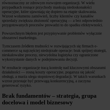
równoznaczny ze zdrowym rozwojem organizacji. W wielu
przypadkach rosnące przychody maskują niedoskonałości
operacyjne, które ujawniają się dopiero na etapie skalowania.
Wzrost wolumenu zamówień, liczby klientów czy kanałów
sprzedaży zwiększa złożoność operacyjną — a bez odpowiednio
przygotowanych procesów prowadzi to do spadku efektywności.
Powszechnym błędem jest przypisywanie problemów wyłącznie
obszarowi marketingu.
Tymczasem źródłem trudności w rozwijających się firmach e-
commerce są najczęściej niedojrzałe operacje: brak spójnej strategii,
nieskalowalne procesy, niewydolna logistyka czy ograniczone
wykorzystanie danych w podejmowaniu decyzji.
W rezultacie organizacje tracą kontrolę nad kluczowymi obszarami
działalności — rosną koszty operacyjne, pogarsza się jakość
obsługi, a marża ulega stopniowej degradacji. W takich warunkach
wzrost przestaje być przewagą konkurencyjną, a zaczyna
generować ryzyko.
Brak fundamentów – strategia, grupa
docelowa i model biznesowy