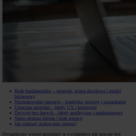
Brak fundamentów – strategia, grupa docelowa i model
biznesowy
Nieskalowalne operacje – logistyka, procesy i zarządzanie
Utracona sprzedaż – błędy UX i konwersji
Decyzje bez danych – błędy analityczne i marketingowe
Słaba obsługa klienta i brak retencji
Jak uniknąć skalowania chaosu?
Dynamiczny wzrost sprzedaży w e-commerce nie zawsze jest